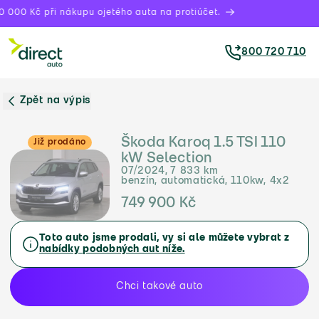
 000 Kč při nákupu ojetého auta na protiúčet.
800 720 710
Zpět na výpis
Škoda Karoq 1.5 TSI 110
Již prodáno
kW Selection
07/2024, 7 833 km
benzín, automatická, 110kw, 4x2
749 900 Kč
Toto auto jsme prodali, vy si ale můžete vybrat z
nabídky podobných aut níže.
Chci takové auto