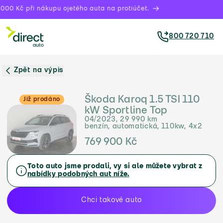
000 Kč při nákupu ojetého auta na protiúčet.
800 720 710
Zpět na výpis
Škoda Karoq 1.5 TSI 110
Již prodáno
kW Sportline Top
04/2023, 29 990 km
benzín, automatická, 110kw, 4x2
769 900 Kč
Toto auto jsme prodali, vy si ale můžete vybrat z
nabídky podobných aut níže.
Chci takové auto