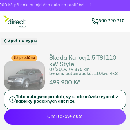
00 Kč při nákupu ojetého auta na protiúčet.
800 720 710
Zpět na výpis
Škoda Karoq 1.5 TSI 110
Již prodáno
kW Style
07/2019, 79 876 km
benzín, automatická, 110kw, 4x2
499 900 Kč
Toto auto jsme prodali, vy si ale můžete vybrat z
nabídky podobných aut níže.
Chci takové auto