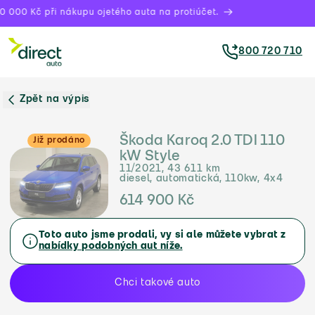
 000 Kč při nákupu ojetého auta na protiúčet.
800 720 710
Zpět na výpis
Škoda Karoq 2.0 TDI 110
Již prodáno
kW Style
11/2021, 43 611 km
diesel, automatická, 110kw, 4x4
614 900 Kč
Toto auto jsme prodali, vy si ale můžete vybrat z
nabídky podobných aut níže.
Chci takové auto