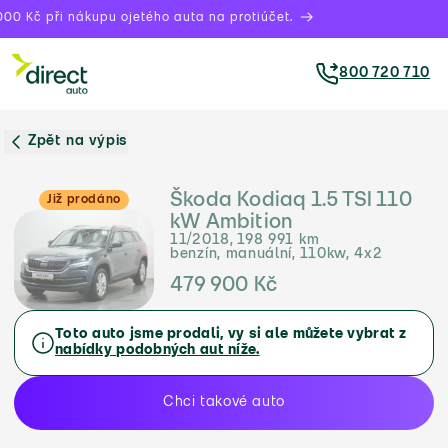
00 Kč při nákupu ojetého auta na protiúčet.
800 720 710
Zpět na výpis
Škoda Kodiaq 1.5 TSI 110
Již prodáno
kW Ambition
11/2018, 198 991 km
benzín, manuální, 110kw, 4x2
479 900 Kč
Toto auto jsme prodali, vy si ale můžete vybrat z
nabídky podobných aut níže.
Chci takové auto