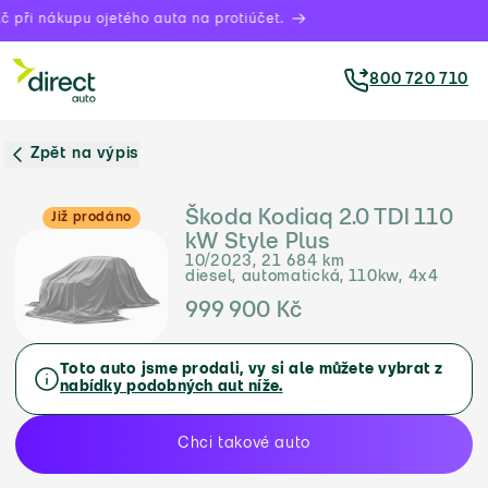
 při nákupu ojetého auta na protiúčet.
800 720 710
Zpět na výpis
Škoda Kodiaq 2.0 TDI 110
Již prodáno
kW Style Plus
10/2023, 21 684 km
diesel, automatická, 110kw, 4x4
999 900 Kč
Toto auto jsme prodali, vy si ale můžete vybrat z
nabídky podobných aut níže.
Chci takové auto