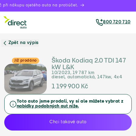
při nákupu ojetého auta na protiúčet.
800 720 710
Zpět na výpis
Škoda Kodiaq 2.0 TDI 147
Již prodáno
kW L&K
10/2023, 19 787 km
diesel, automatická, 147kw, 4x4
1 199 900 Kč
Toto auto jsme prodali, vy si ale můžete vybrat z
nabídky podobných aut níže.
Chci takové auto