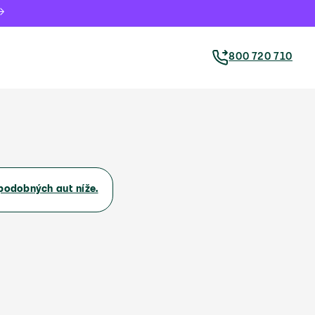
800 720 710
podobných aut níže.