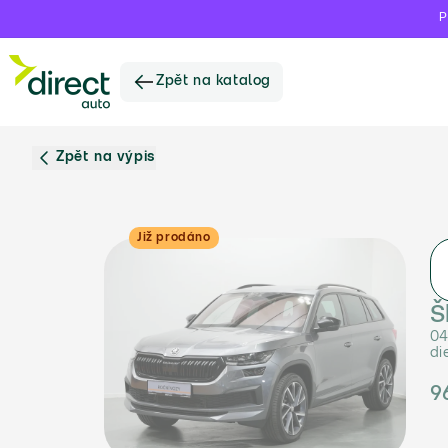
P
Zpět na katalog
Zpět na výpis
Již prodáno
Š
04
di
9