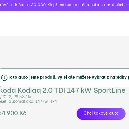
rávě teď: Bonus 30 000 Kč při nákupu ojetého auta na protiúčet.
Toto auto jsme prodali, vy si ale můžete vybrat z
nabídky 
koda Kodiaq 2.0 TDI 147 kW SportLine
/2022, 29 537 km
esel, automatická, 147kw, 4x4
64 900 Kč
Chci takové auto