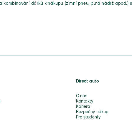
 a kombinování dárků k nákupu (zimní pneu, plná nádrž apod.) s
Direct auto
O nás
n
Kontakty
Kariéra
Bezpečný nákup
Pro studenty