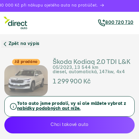
0 000 Kč při nákupu ojetého auta na protiúčet.
800 720 710
Zpět na výpis
Škoda Kodiaq 2.0 TDI L&K
Již prodáno
05/2023, 13 544 km
diesel, automatická, 147kw, 4x4
1 299 900 Kč
Toto auto jsme prodali, vy si ale můžete vybrat z
nabídky podobných aut níže.
Chci takové auto