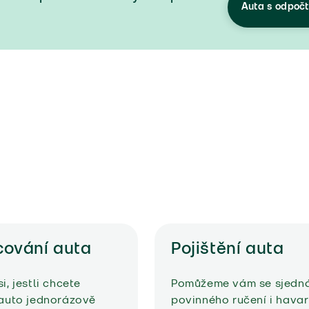
Auta s odpoč
cování auta
Pojištění auta
i, jestli chcete
Pomůžeme vám se sjedn
 auto jednorázově
povinného ručení i havar