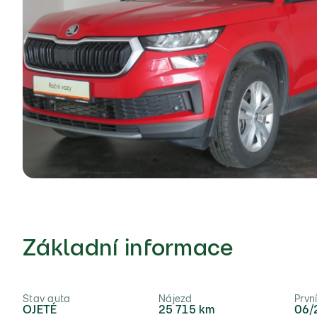
Základní informace
Stav auta
Nájezd
Prvn
OJETÉ
25 715 km
06/