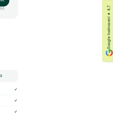
lat
Google hodnocení ★ 4,7
:00
ka