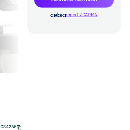
report ZDARMA
8034285