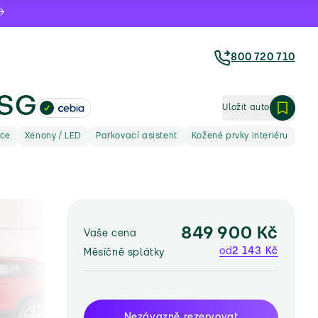
800 720 710
DSG
Uložit auto
ace
Xenony / LED
Parkovací asistent
Kožené prvky interiéru
849 900 Kč
Vaše cena
od
2 143 Kč
Měsíčně splátky
Nezávazně rezervovat