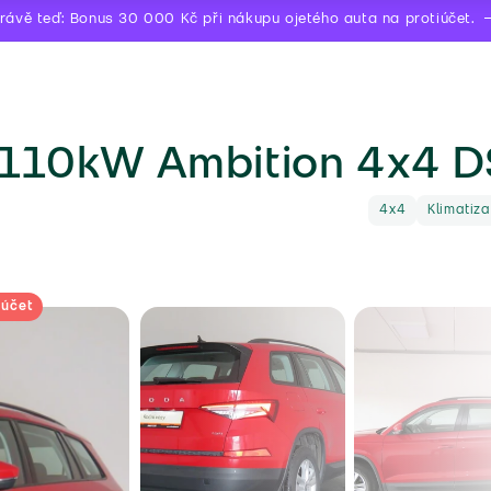
rávě teď: Bonus 30 000 Kč při nákupu ojetého auta na protiúčet.
 110kW Ambition 4x4 
4x4
Klimatiz
iúčet