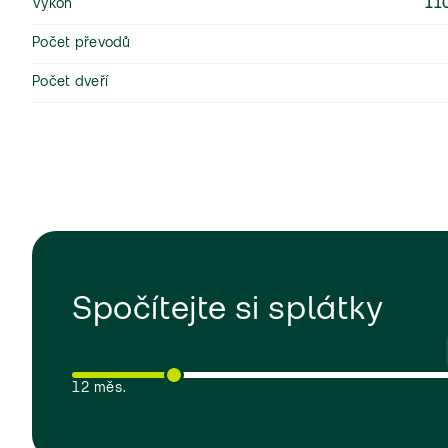
Výkon
11
Počet převodů
Počet dveří
Spočítejte si splátky
12 měs.