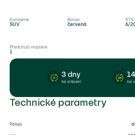
Karoserie
Barva
STK
SUV
červená
6/2
Předchozí majitelé
1
3 dny
14
na vrácení
na 
Technické parametry
Palivo
d