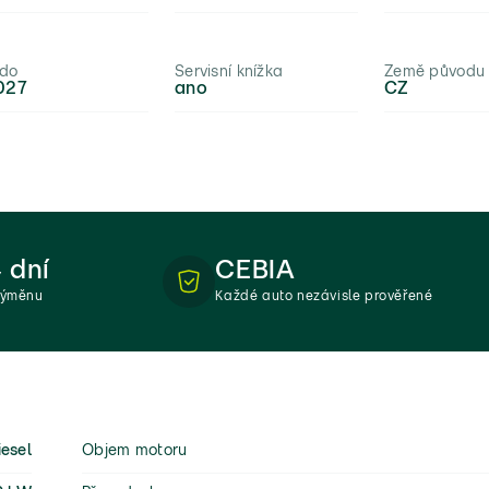
 do
Servisní knížka
Země původu
027
ano
CZ
 dní
CEBIA
výměnu
Každé auto nezávisle prověřené
iesel
Objem motoru