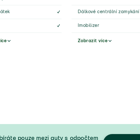
cátek
Dálkové centrální zamykání
Imobilizer
íce
Zobrazit více
ybíráte pouze mezi auty s odpočtem