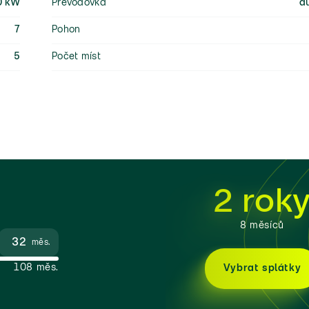
0 kW
Převodovka
a
7
Pohon
5
Počet míst
2 rok
8 měsíců
měs.
108 měs.
Vybrat splátky