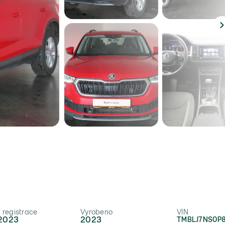
í registrace
Vyrobeno
VIN
2023
2023
TMBLJ7NS0P