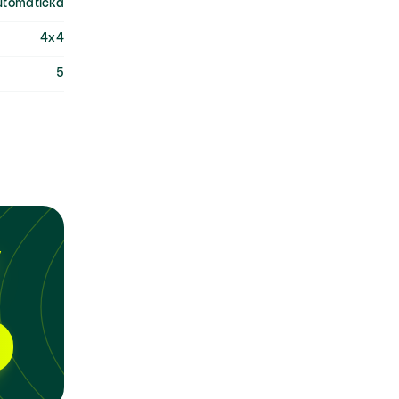
utomatická
4x4
5
y