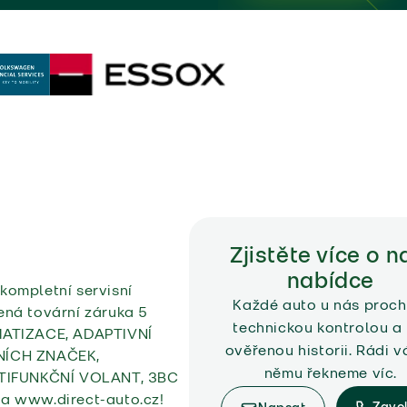
Zjistěte více o n
nabídce
kompletní servisní
Každé auto u nás proch
ená tovární záruka 5
technickou kontrolou a
MATIZACE, ADAPTIVNÍ
ověřenou historii. Rádi 
NÍCH ZNAČEK,
němu řekneme víc.
LTIFUNKČNÍ VOLANT, 3BC
na www.direct-auto.cz!