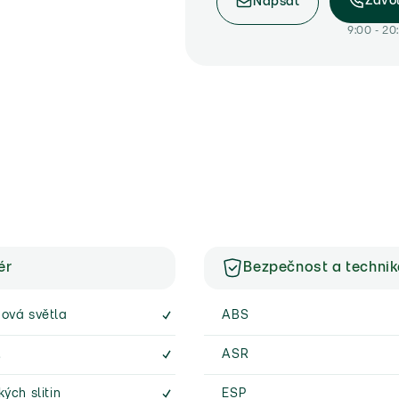
Zavo
Napsat
9:00 - 20
ér
Bezpečnost a techni
hová světla
ABS
.
ASR
kých slitin
ESP