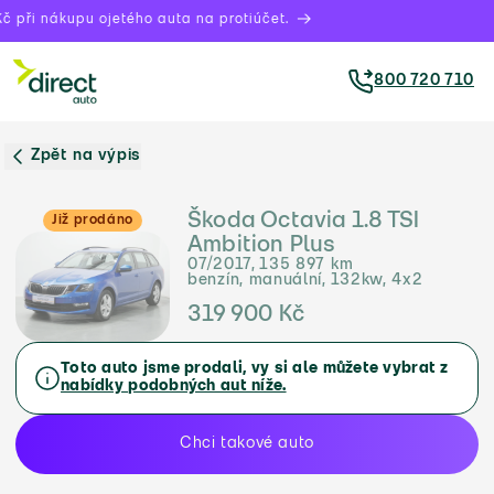
 při nákupu ojetého auta na protiúčet.
800 720 710
Zpět na výpis
Škoda Octavia 1.8 TSI
Již prodáno
Ambition Plus
07/2017, 135 897 km
benzín, manuální, 132kw, 4x2
319 900 Kč
Toto auto jsme prodali, vy si ale můžete vybrat z
nabídky podobných aut níže.
Chci takové auto