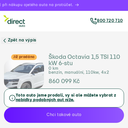
při nákupu ojetého auta na protiúčet.
800 720 710
Zpět na výpis
Škoda Octavia 1,5 TSI 110
Již prodáno
kW 6-stu
0 km
benzín, manuální, 110kw, 4x2
860 099 Kč
Toto auto jsme prodali, vy si ale můžete vybrat z
nabídky podobných aut níže.
Chci takové auto