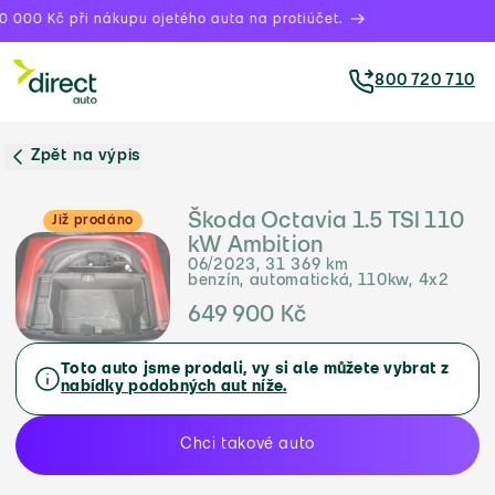
 000 Kč při nákupu ojetého auta na protiúčet.
800 720 710
Zpět na výpis
Škoda Octavia 1.5 TSI 110
Již prodáno
kW Ambition
06/2023, 31 369 km
benzín, automatická, 110kw, 4x2
649 900 Kč
Toto auto jsme prodali, vy si ale můžete vybrat z
nabídky podobných aut níže.
Chci takové auto