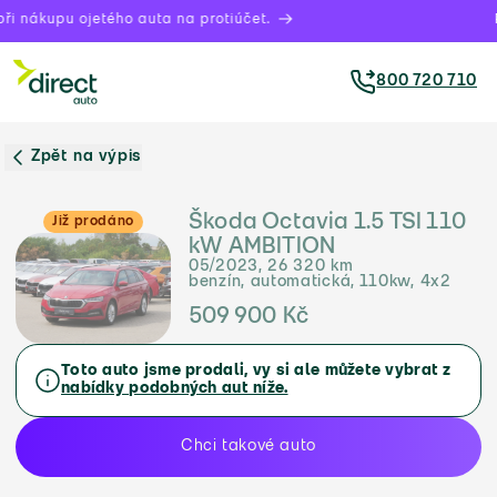
 nákupu ojetého auta na protiúčet.
Pr
800 720 710
Zpět na výpis
Škoda Octavia 1.5 TSI 110
Již prodáno
kW AMBITION
05/2023, 26 320 km
benzín, automatická, 110kw, 4x2
509 900 Kč
Toto auto jsme prodali, vy si ale můžete vybrat z
nabídky podobných aut níže.
Chci takové auto