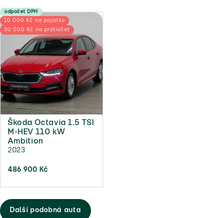
odpočet DPH
10 000 Kč na pojistku
30 000 Kč na protiúčet
Škoda Octavia 1.5 TSI
M-HEV 110 kW
Ambition
2023
486 900 Kč
Další podobná auta