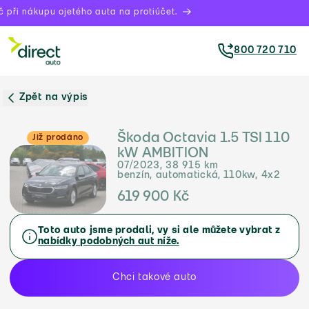
při nákupu ojetého auta na protiúčet.
800 720 710
Zpět na výpis
Škoda Octavia 1.5 TSI 110
Již prodáno
kW AMBITION
07/2023, 38 915 km
benzín, automatická, 110kw, 4x2
619 900 Kč
Toto auto jsme prodali, vy si ale můžete vybrat z
nabídky podobných aut níže.
Chci takové auto