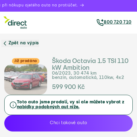
při nákupu ojetého auta na protiúčet.
800 720 710
Zpět na výpis
Škoda Octavia 1.5 TSI 110
Již prodáno
kW Ambition
06/2023, 30 474 km
benzín, automatická, 110kw, 4x2
599 900 Kč
Toto auto jsme prodali, vy si ale můžete vybrat z
nabídky podobných aut níže.
Chci takové auto