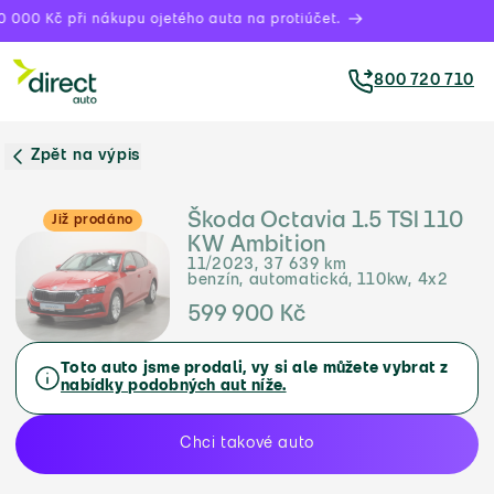
 000 Kč při nákupu ojetého auta na protiúčet.
800 720 710
Zpět na výpis
Škoda Octavia 1.5 TSI 110
Již prodáno
KW Ambition
11/2023, 37 639 km
benzín, automatická, 110kw, 4x2
599 900 Kč
Toto auto jsme prodali, vy si ale můžete vybrat z
nabídky podobných aut níže.
Chci takové auto