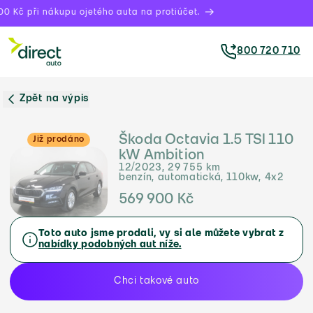
0 Kč při nákupu ojetého auta na protiúčet.
800 720 710
Zpět na výpis
Škoda Octavia 1.5 TSI 110
Již prodáno
kW Ambition
12/2023, 29 755 km
benzín, automatická, 110kw, 4x2
569 900 Kč
Toto auto jsme prodali, vy si ale můžete vybrat z
nabídky podobných aut níže.
Chci takové auto