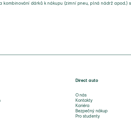
 a kombinování dárků k nákupu (zimní pneu, plná nádrž apod.) s
Direct auto
O nás
n
Kontakty
Kariéra
Bezpečný nákup
Pro studenty