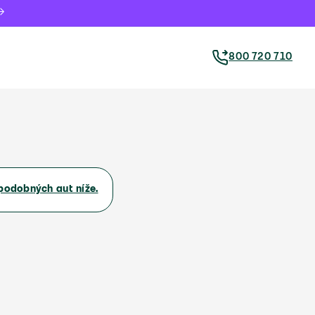
800 720 710
podobných aut níže.