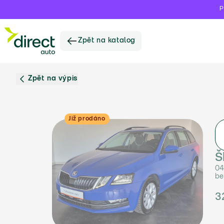
P
Zpět na katalog
Zpět na výpis
Již prodáno
Š
04
be
3