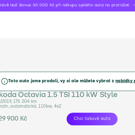
rávě teď: Bonus 30 000 Kč při nákupu ojetého auta na protiúčet.
Toto auto jsme prodali, vy si ale můžete vybrat z
nabídky 
koda Octavia 1.5 TSI 110 kW Style
/2019, 175 204 km
nzín, automatická, 110kw, 4x2
29 900 Kč
Chci takové auto