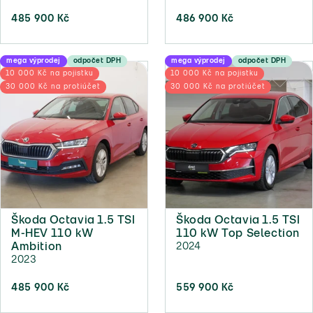
485 900 Kč
486 900 Kč
mega výprodej
odpočet DPH
mega výprodej
odpočet DPH
10 000 Kč na pojistku
10 000 Kč na pojistku
30 000 Kč na protiúčet
30 000 Kč na protiúčet
Škoda Octavia 1.5 TSI
Škoda Octavia 1.5 TSI
M-HEV 110 kW
110 kW Top Selection
Ambition
2024
2023
485 900 Kč
559 900 Kč