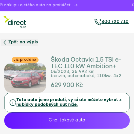
 nákupu ojetého auta na protiúčet.
Prá
800 720 710
Zpět na výpis
Škoda Octavia 1.5 TSI e-
Již prodáno
TEC 110 kW Ambition+
06/2023, 35 992 km
benzín, automatická, 110kw, 4x2
629 900 Kč
Toto auto jsme prodali, vy si ale můžete vybrat z
nabídky podobných aut níže.
Chci takové auto