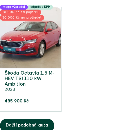
mega výprodej
odpočet DPH
10 000 Kč na pojistku
30 000 Kč na protiúčet
Škoda Octavia 1,5 M-
HEV TSI 110 kW
Ambition
2023
485 900 Kč
Další podobná auta