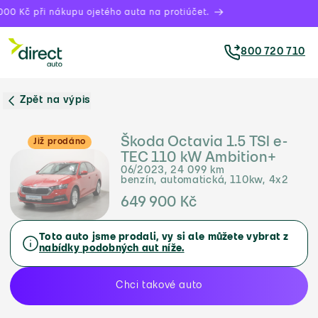
00 Kč při nákupu ojetého auta na protiúčet.
800 720 710
Zpět na výpis
Škoda Octavia 1.5 TSI e-
Již prodáno
TEC 110 kW Ambition+
06/2023, 24 099 km
benzín, automatická, 110kw, 4x2
649 900 Kč
Toto auto jsme prodali, vy si ale můžete vybrat z
nabídky podobných aut níže.
Chci takové auto