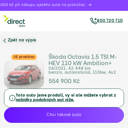
000 Kč při nákupu ojetého auta na protiúčet.
800 720 710
Zpět na výpis
Škoda Octavia 1.5 TSI M-
Již prodáno
HEV 110 kW Ambition+
06/2021, 42 448 km
benzín, automatická, 110kw, 4x2
554 900 Kč
Toto auto jsme prodali, vy si ale můžete vybrat z
nabídky podobných aut níže.
Chci takové auto