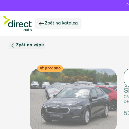
P
Zpět na katalog
Zpět na výpis
Již prodáno
Š
06
be
5