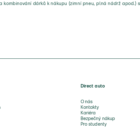
 a kombinování dárků k nákupu (zimní pneu, plná nádrž apod.) s
Direct auto
O nás
n
Kontakty
Kariéra
Bezpečný nákup
Pro studenty