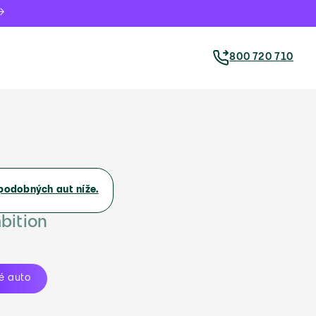
800 720 710
podobných aut níže.
bition
é auto