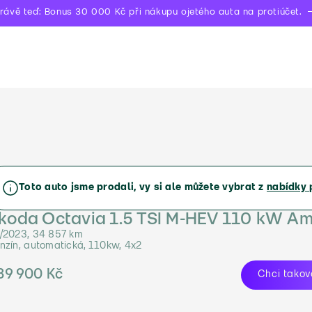
rávě teď: Bonus 30 000 Kč při nákupu ojetého auta na protiúčet.
Toto auto jsme prodali, vy si ale můžete vybrat z
nabídky 
koda Octavia 1.5 TSI M-HEV 110 kW Am
/2023, 34 857 km
nzín, automatická, 110kw, 4x2
39 900 Kč
Chci takov