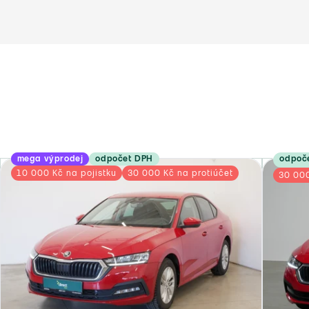
mega výprodej
odpočet DPH
odpoč
10 000 Kč na pojistku
30 000 Kč na protiúčet
30 000