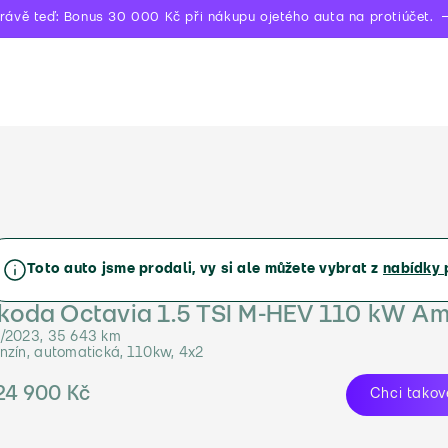
rávě teď: Bonus 30 000 Kč při nákupu ojetého auta na protiúčet.
Toto auto jsme prodali, vy si ale můžete vybrat z
nabídky 
koda Octavia 1.5 TSI M-HEV 110 kW Am
/2023, 35 643 km
nzín, automatická, 110kw, 4x2
24 900 Kč
Chci takov