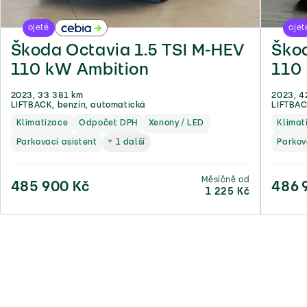
ojeté
ojet
Škoda Octavia 1.5 TSI M-HEV
Škod
110 kW Ambition
110
2023, 33 381 km
2023, 4
LIFTBACK, benzín, automatická
LIFTBAC
Klimatizace
Odpočet DPH
Xenony / LED
Klimat
Parkovací asistent
+ 1 další
Parkov
Měsíčně od
485 900 Kč
486 
1 225 Kč