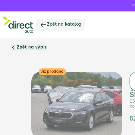
P
Zpět na katalog
Zpět na výpis
Již prodáno
Š
05
be
5