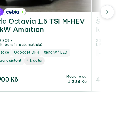
é
ojeté
a Octavia 1.5 TSI M-HEV
Škoda Oct
 kW Ambition
kW Ambit
2 339 km
2023, 35 681 km
K, benzín, automatická
LIFTBACK, benzín,
izace
Odpočet DPH
Xenony / LED
Odpočet DPH
ací asistent
+ 1 další
Měsíčně od
900 Kč
449 900 Kč
1 228 Kč