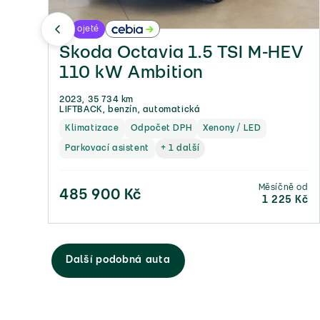
ojeté
Škoda Octavia 1.5 TSI M-HEV
110 kW Ambition
2023, 35 734 km
LIFTBACK, benzín, automatická
Klimatizace
Odpočet DPH
Xenony / LED
Parkovací asistent
+ 1 další
Měsíčně od
485 900 Kč
1 225 Kč
Další podobná auta