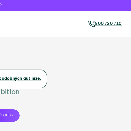
800 720 710
podobných aut níže.
bition
é auto