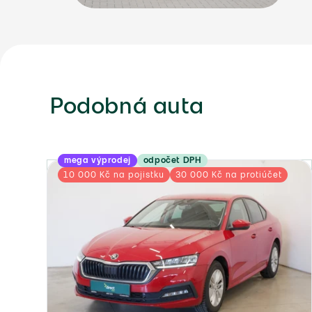
Podobná auta
mega výprodej
odpočet DPH
10 000 Kč na pojistku
30 000 Kč na protiúčet