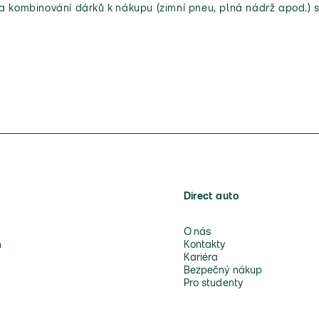
 a kombinování dárků k nákupu (zimní pneu, plná nádrž apod.) s
Direct auto
O nás
n
Kontakty
Kariéra
Bezpečný nákup
Pro studenty