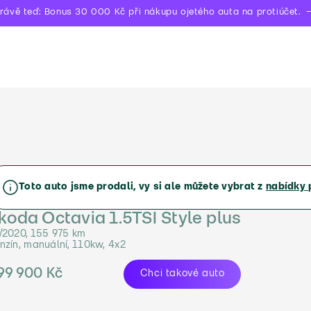
rávě teď: Bonus 30 000 Kč při nákupu ojetého auta na protiúčet.
Toto auto jsme prodali, vy si ale můžete vybrat z
nabídky 
koda Octavia 1.5TSI Style plus
/2020, 155 975 km
nzín, manuální, 110kw, 4x2
99 900 Kč
Chci takové auto