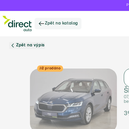
P
Zpět na katalog
Zpět na výpis
Již prodáno
Š
07
be
3