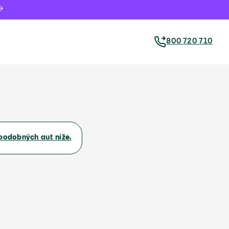
800 720 710
podobných aut níže.