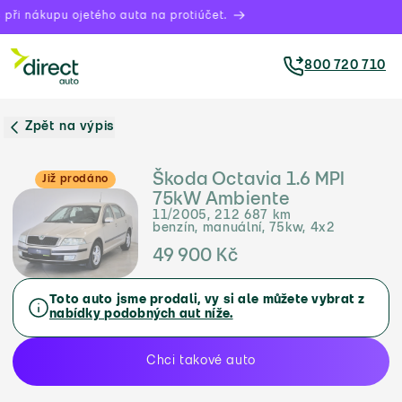
při nákupu ojetého auta na protiúčet.
800 720 710
Zpět na výpis
Škoda Octavia 1.6 MPI
Již prodáno
75kW Ambiente
11/2005, 212 687 km
benzín, manuální, 75kw, 4x2
49 900 Kč
Toto auto jsme prodali, vy si ale můžete vybrat z
nabídky podobných aut níže.
Chci takové auto