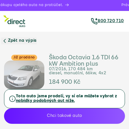
ákupu ojetého auta na protiúčet.
Práv
800 720 710
Zpět na výpis
Škoda Octavia 1.6 TDI 66
Již prodáno
kW Ambition plus
07/2016, 170 484 km
diesel, manuální, 66kw, 4x2
184 900 Kč
Toto auto jsme prodali, vy si ale můžete vybrat z
nabídky podobných aut níže.
Chci takové auto