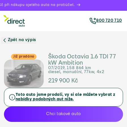
 při nákupu ojetého auta na protiúčet.
800 720 710
Zpět na výpis
Škoda Octavia 1.6 TDI 77
Již prodáno
kW Ambition
07/2019, 158 864 km
diesel, manuální, 77kw, 4x2
219 900 Kč
Toto auto jsme prodali, vy si ale můžete vybrat z
nabídky podobných aut níže.
Chci takové auto