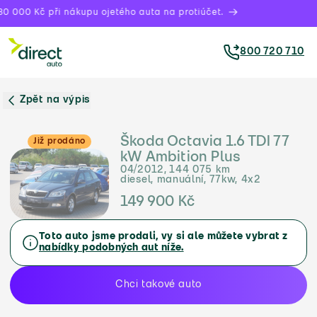
0 000 Kč při nákupu ojetého auta na protiúčet.
800 720 710
Zpět na výpis
Škoda Octavia 1.6 TDI 77
Již prodáno
kW Ambition Plus
04/2012, 144 075 km
diesel, manuální, 77kw, 4x2
149 900 Kč
Toto auto jsme prodali, vy si ale můžete vybrat z
nabídky podobných aut níže.
Chci takové auto