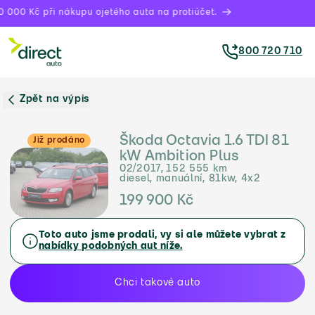
 000 Kč při nákupu ojetého auta na protiúčet.
800 720 710
Zpět na výpis
Škoda Octavia 1.6 TDI 81
Již prodáno
kW Ambition Plus
02/2017, 152 555 km
diesel, manuální, 81kw, 4x2
199 900 Kč
Toto auto jsme prodali, vy si ale můžete vybrat z
nabídky podobných aut níže.
Chci takové auto