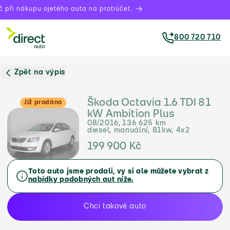
při nákupu ojetého auta na protiúčet.
800 720 710
Zpět na výpis
Škoda Octavia 1.6 TDI 81
Již prodáno
kW Ambition Plus
08/2016, 136 625 km
diesel, manuální, 81kw, 4x2
199 900 Kč
Toto auto jsme prodali, vy si ale můžete vybrat z
nabídky podobných aut níže.
Chci takové auto