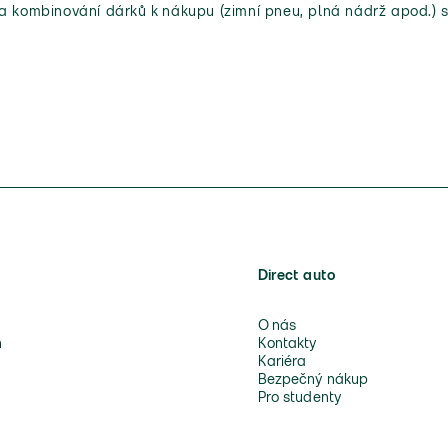
 a kombinování dárků k nákupu (zimní pneu, plná nádrž apod.) s
Direct auto
O nás
n
Kontakty
Kariéra
Bezpečný nákup
Pro studenty