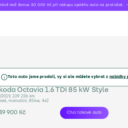
rávě teď: Bonus 30 000 Kč při nákupu ojetého auta na protiúčet.
Toto auto jsme prodali, vy si ale můžete vybrat z
nabídky 
koda Octavia 1.6 TDI 85 kW Style
/2019, 109 236 km
esel, manuální, 85kw, 4x2
49 900 Kč
Chci takové auto