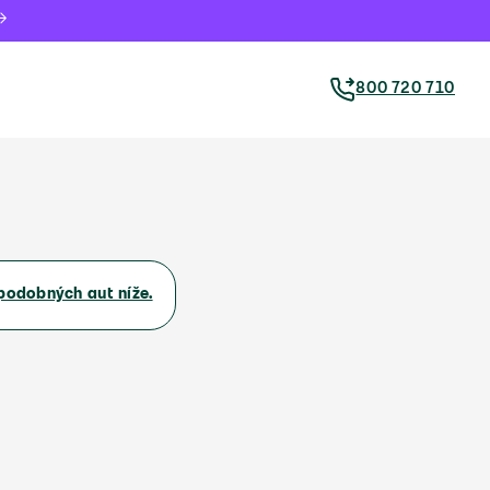
800 720 710
podobných aut níže.