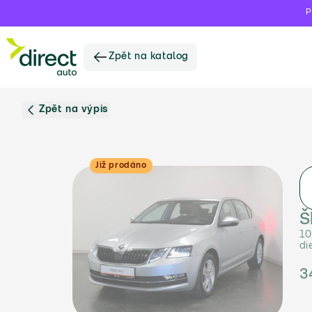
P
Zpět na katalog
Zpět na výpis
Již prodáno
Š
10
di
3