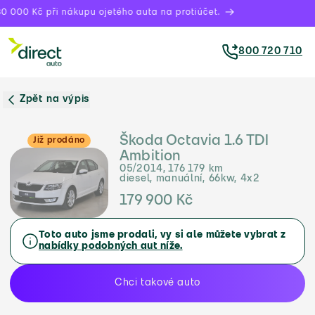
0 000 Kč při nákupu ojetého auta na protiúčet.
800 720 710
Zpět na výpis
Škoda Octavia 1.6 TDI
Již prodáno
Ambition
05/2014, 176 179 km
diesel, manuální, 66kw, 4x2
179 900 Kč
Toto auto jsme prodali, vy si ale můžete vybrat z
nabídky podobných aut níže.
Chci takové auto