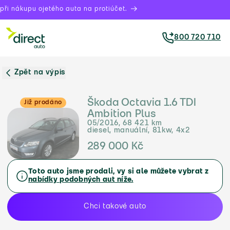
ři nákupu ojetého auta na protiúčet.
800 720 710
Zpět na výpis
Škoda Octavia 1.6 TDI
Již prodáno
Ambition Plus
05/2016, 68 421 km
diesel, manuální, 81kw, 4x2
289 000 Kč
Toto auto jsme prodali, vy si ale můžete vybrat z
nabídky podobných aut níže.
Chci takové auto