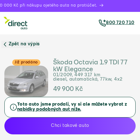
 000 Kč při nákupu ojetého auta na protiúčet.
800 720 710
Zpět na výpis
Škoda Octavia 1.9 TDI 77
Již prodáno
kW Elegance
01/2009, 449 317 km
diesel, automatická, 77kw, 4x2
49 900 Kč
Toto auto jsme prodali, vy si ale můžete vybrat z
nabídky podobných aut níže.
Chci takové auto