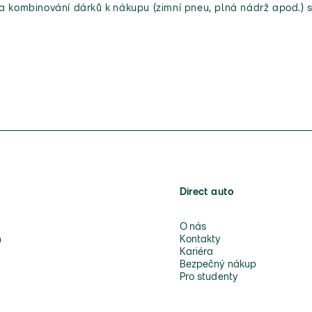
 a kombinování dárků k nákupu (zimní pneu, plná nádrž apod.) s
Direct auto
O nás
n
Kontakty
Kariéra
Bezpečný nákup
Pro studenty