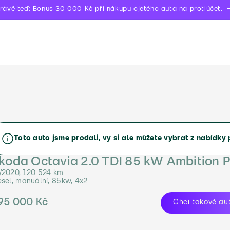
rávě teď: Bonus 30 000 Kč při nákupu ojetého auta na protiúčet.
Toto auto jsme prodali, vy si ale můžete vybrat z
nabídky 
koda Octavia 2.0 TDI 85 kW Ambition P
/2020, 120 524 km
esel, manuální, 85kw, 4x2
95 000 Kč
Chci takové au