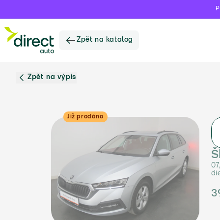
P
Zpět na katalog
Zpět na výpis
Již prodáno
Š
07
di
3