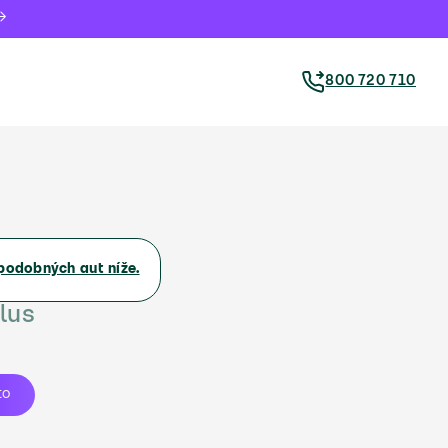
800 720 710
podobných aut níže.
lus
to