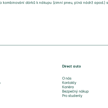
 a kombinování dárků k nákupu (zimní pneu, plná nádrž apod.) s
Direct auto
O nás
n
Kontakty
Kariéra
Bezpečný nákup
Pro studenty