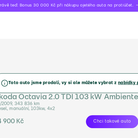
rávě teď: Bonus 30 000 Kč při nákupu ojetého auta na protiúčet.
Toto auto jsme prodali, vy si ale můžete vybrat z
nabídky 
koda Octavia 2.0 TDI 103 kW Ambient
/2009, 343 836 km
esel, manuální, 103kw, 4x2
4 900 Kč
Chci takové auto