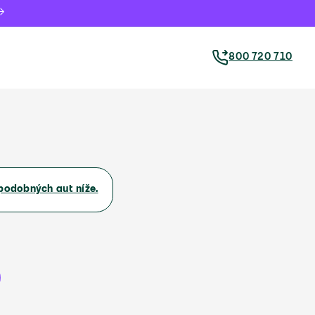
800 720 710
podobných aut níže.
e