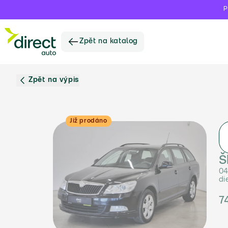
P
Zpět na katalog
Zpět na výpis
Již prodáno
Š
04
di
7