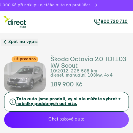
 000 Kč při nákupu ojetého auta na protiúčet.
800 720 710
Zpět na výpis
Škoda Octavia 2.0 TDI 103
Již prodáno
kW Scout
10/2012, 225 588 km
diesel, manuální, 103kw, 4x4
189 900 Kč
Toto auto jsme prodali, vy si ale můžete vybrat z
nabídky podobných aut níže.
Chci takové auto