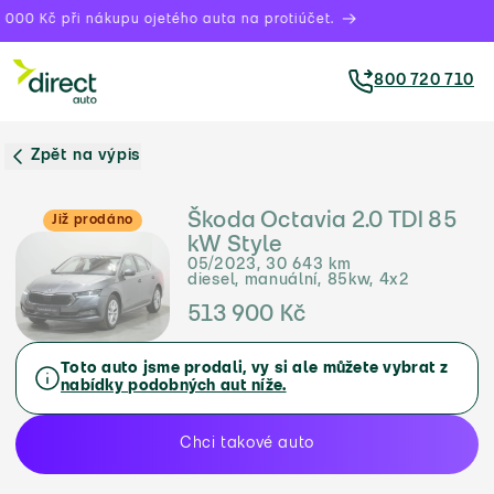
000 Kč při nákupu ojetého auta na protiúčet.
800 720 710
Zpět na výpis
Škoda Octavia 2.0 TDI 85
Již prodáno
kW Style
05/2023, 30 643 km
diesel, manuální, 85kw, 4x2
513 900 Kč
Toto auto jsme prodali, vy si ale můžete vybrat z
nabídky podobných aut níže.
Chci takové auto