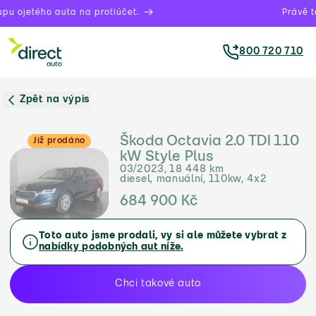
pu ojetého auta na protiúčet.
Právě te
800 720 710
Zpět na výpis
Škoda Octavia 2.0 TDI 110
Již prodáno
kW Style Plus
03/2023, 18 448 km
diesel, manuální, 110kw, 4x2
684 900 Kč
Toto auto jsme prodali, vy si ale můžete vybrat z
nabídky podobných aut níže.
Chci takové auto