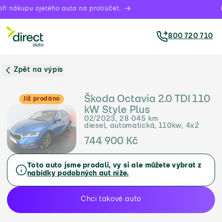
ři nákupu ojetého auta na protiúčet.
P
800 720 710
Zpět na výpis
Škoda Octavia 2.0 TDI 110
Již prodáno
kW Style Plus
02/2023, 28 045 km
diesel, automatická, 110kw, 4x2
744 900 Kč
Toto auto jsme prodali, vy si ale můžete vybrat z
nabídky podobných aut níže.
Chci takové auto