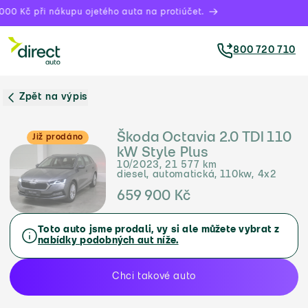
00 Kč při nákupu ojetého auta na protiúčet.
800 720 710
Zpět na výpis
Škoda Octavia 2.0 TDI 110
Již prodáno
kW Style Plus
10/2023, 21 577 km
diesel, automatická, 110kw, 4x2
659 900 Kč
Toto auto jsme prodali, vy si ale můžete vybrat z
nabídky podobných aut níže.
Chci takové auto