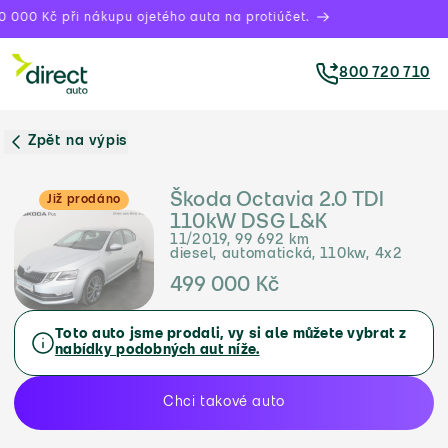
 000 Kč při nákupu ojetého auta na protiúčet.
800 720 710
Zpět na výpis
Škoda Octavia 2.0 TDI
Již prodáno
110kW DSG L&K
11/2019, 99 692 km
diesel, automatická, 110kw, 4x2
499 000 Kč
Toto auto jsme prodali, vy si ale můžete vybrat z
nabídky podobných aut níže.
Chci takové auto