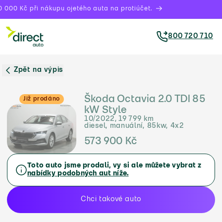
 000 Kč při nákupu ojetého auta na protiúčet.
800 720 710
Zpět na výpis
Škoda Octavia 2.0 TDI 85
Již prodáno
kW Style
10/2022, 19 799 km
diesel, manuální, 85kw, 4x2
573 900 Kč
Toto auto jsme prodali, vy si ale můžete vybrat z
nabídky podobných aut níže.
Chci takové auto