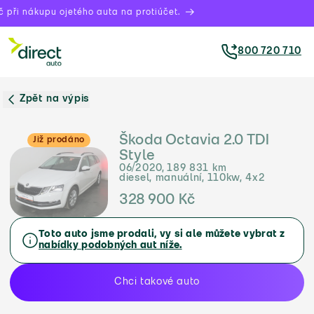
při nákupu ojetého auta na protiúčet.
800 720 710
Zpět na výpis
Škoda Octavia 2.0 TDI
Již prodáno
Style
06/2020, 189 831 km
diesel, manuální, 110kw, 4x2
328 900 Kč
Toto auto jsme prodali, vy si ale můžete vybrat z
nabídky podobných aut níže.
Chci takové auto