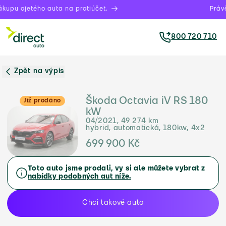
upu ojetého auta na protiúčet.
Právě 
800 720 710
Zpět na výpis
Škoda Octavia iV RS 180
Již prodáno
kW
04/2021, 49 274 km
hybrid, automatická, 180kw, 4x2
699 900 Kč
Toto auto jsme prodali, vy si ale můžete vybrat z
nabídky podobných aut níže.
Chci takové auto