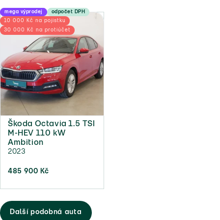
mega výprodej
odpočet DPH
10 000 Kč na pojistku
30 000 Kč na protiúčet
Škoda Octavia 1.5 TSI
M-HEV 110 kW
Ambition
2023
485 900 Kč
Další podobná auta