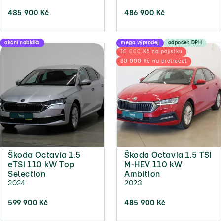
485 900 Kč
486 900 Kč
akční nabídka
mega výprodej
odpočet DPH
10 000 Kč na pojistku
30 000 Kč na protiúčet
Škoda Octavia 1.5
Škoda Octavia 1.5 TSI
eTSI 110 kW Top
M-HEV 110 kW
Selection
Ambition
2024
2023
599 900 Kč
485 900 Kč