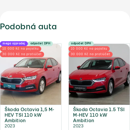
Podobná auta
mega výprodej
odpočet DPH
odpočet DPH
10 000 Kč na pojistku
10 000 Kč na pojistku
30 000 Kč na protiúčet
30 000 Kč na protiúčet
Škoda Octavia 1,5 M-
Škoda Octavia 1.5 TSI
HEV TSI 110 kW
M-HEV 110 kW
Ambition
Ambition
2023
2023