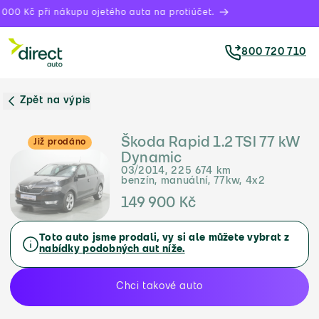
000 Kč při nákupu ojetého auta na protiúčet.
800 720 710
Zpět na výpis
Škoda Rapid 1.2 TSI 77 kW
Již prodáno
Dynamic
03/2014, 225 674 km
benzín, manuální, 77kw, 4x2
149 900 Kč
Toto auto jsme prodali, vy si ale můžete vybrat z
nabídky podobných aut níže.
Chci takové auto