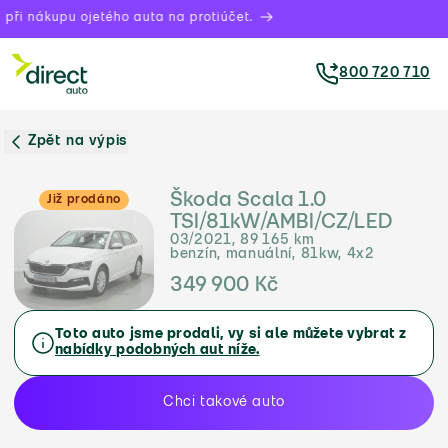
při nákupu ojetého auta na protiúčet.
800 720 710
Zpět na výpis
Škoda Scala 1.0
Již prodáno
TSI/81kW/AMBI/CZ/LED
03/2021, 89 165 km
benzín, manuální, 81kw, 4x2
349 900 Kč
Toto auto jsme prodali, vy si ale můžete vybrat z
nabídky podobných aut níže.
Chci takové auto