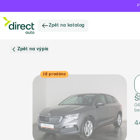
P
Zpět na katalog
Zpět na výpis
Již prodáno
Š
04
be
4