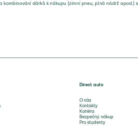
 a kombinování dárků k nákupu (zimní pneu, plná nádrž apod.) s
Direct auto
O nás
n
Kontakty
Kariéra
Bezpečný nákup
Pro studenty