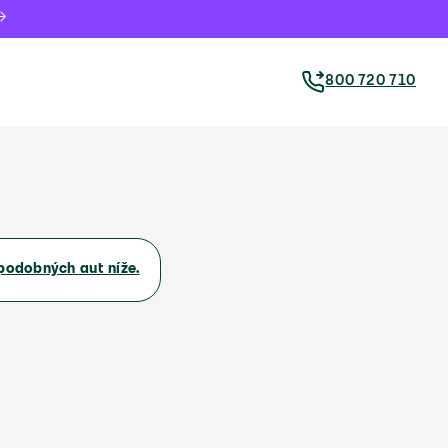
800 720 710
podobných aut níže.