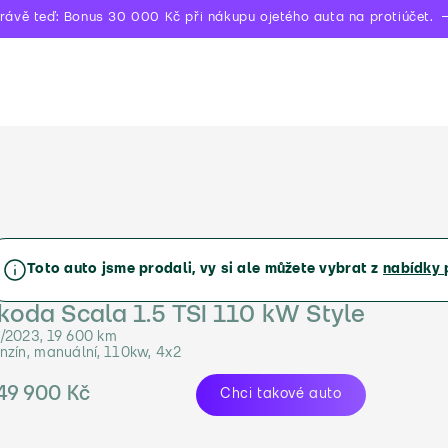
rávě teď: Bonus 30 000 Kč při nákupu ojetého auta na protiúčet.
Toto auto jsme prodali, vy si ale můžete vybrat z
nabídky 
koda Scala 1.5 TSI 110 kW Style
/2023, 19 600 km
nzín, manuální, 110kw, 4x2
49 900 Kč
Chci takové auto