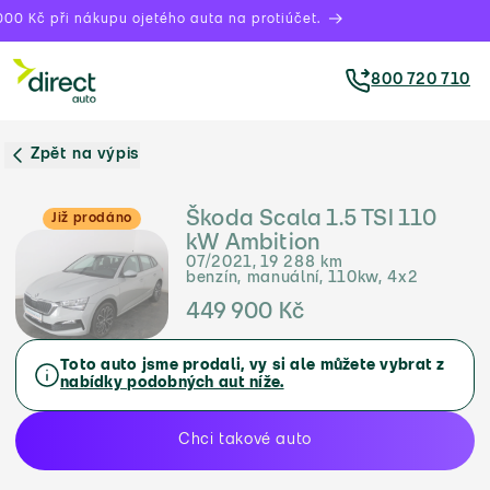
00 Kč při nákupu ojetého auta na protiúčet.
800 720 710
Zpět na výpis
Škoda Scala 1.5 TSI 110
Již prodáno
kW Ambition
07/2021, 19 288 km
benzín, manuální, 110kw, 4x2
449 900 Kč
Toto auto jsme prodali, vy si ale můžete vybrat z
nabídky podobných aut níže.
Chci takové auto